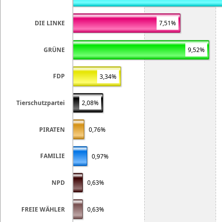
7,51%
DIE LINKE
GRÜNE
9,52%
FDP
3,34%
2,08%
Tierschutzpartei
0,76%
PIRATEN
FAMILIE
0,97%
NPD
0,63%
0,63%
FREIE WÄHLER