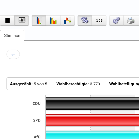
Stimmen
←
Ausgezählt:
5 von 5
Wahlberechtigte:
3.770
Wahlbeteiligun
CDU
SPD
AfD