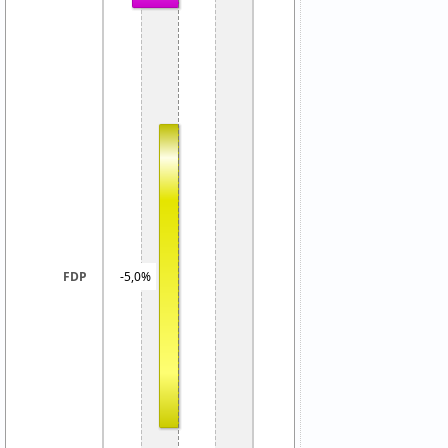
-5,0%
FDP