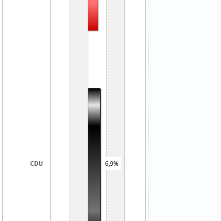
CDU
6,9%