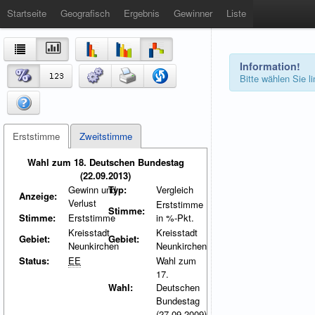
Startseite
Geografisch
Ergebnis
Gewinner
Liste
Information!
Bitte wählen Sie 
Erststimme
Zweitstimme
Wahl zum 18. Deutschen Bundestag
(22.09.2013)
Gewinn und
Typ:
Vergleich
Anzeige:
Verlust
Erststimme
Stimme:
Stimme:
Erststimme
in %-Pkt.
Kreisstadt
Kreisstadt
Gebiet:
Gebiet:
Neunkirchen
Neunkirchen
Status:
EE
Wahl zum
17.
Wahl:
Deutschen
Bundestag
(27.09.2009)