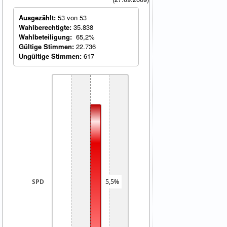
Ausgezählt:
53 von 53
Wahlberechtigte:
35.838
Wahlbeteiligung:
65,2%
Gültige Stimmen:
22.736
Ungültige Stimmen:
617
5,5%
SPD