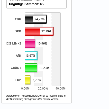
Ungültige Stimmen:
65
CDU
24,22%
SPD
32,19%
DIE LINKE
10,96%
AfD
13,67%
GRÜNE
13,23%
FDP
5,73%
0,00%
20,00%
40,00%
Aufgrund von Rundungsdifferenzen ist es möglich, dass in
der Summierung nicht genau 100% erreicht werden.