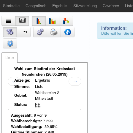
Startseite
Geografisch
Ergebnis
Sitzverteilung
Gewinner
List
Information!
Bitte wählen Sie 
Liste
Wahl zum Stadtrat der Kreisstadt
Neunkirchen (26.05.2019)
Anzeige:
Ergebnis
←
→
Stimme:
Liste
Wahlbereich 2
Gebiet:
Mittelstadt
Status:
EE
Ausgezählt:
9 von 9
Wahlberechtigte:
7.599
Wahlbeteiligung:
39,65%
Gültige Stimmen:
2.948