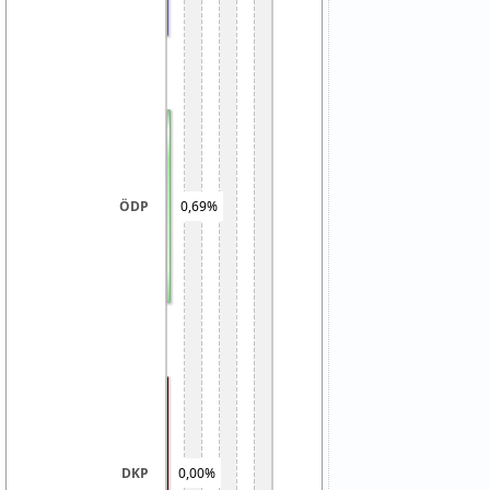
0,69%
ÖDP
DKP
0,00%