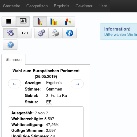
Startseite
Geografisch
Ergebnis
Gewinner
Liste
Information!
Bitte wählen Sie 
Stimmen
Wahl zum Europäischen Parlament
(26.05.2019)
Anzeige:
Ergebnis
←
→
Stimme:
Stimmen
Gebiet:
3. Fu-Lu-Ko
Status:
EE
Ausgezählt:
7 von 7
Wahlberechtigte:
5.597
Wahlbeteiligung:
47,26%
Gültige Stimmen:
2.597
Ungültige Stimmen:
48