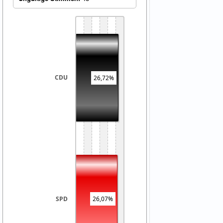
CDU
26,72%
26,07%
SPD