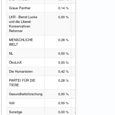
Graue Panther
0,14 %
0,14 %-Pkt.
LKR - Bernd Lucke
0,00 %
0,00 %-Pkt.
und die Liberal-
Konservativen
Reformer
MENSCHLICHE
0,28 %
0,28 %-Pkt.
WELT
NL
0,00 %
0,00 %-Pkt.
ÖkoLinX
0,00 %
0,00 %-Pkt.
Die Humanisten
0,42 %
0,42 %-Pkt.
PARTEI FÜR DIE
0,28 %
0,28 %-Pkt.
TIERE
Gesundheitsforschung
0,00 %
0,00 %-Pkt.
Volt
0,00 %
0,00 %-Pkt.
Sonstige
0,00 %
-0,72 %-Pkt.