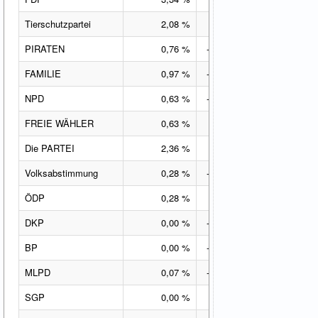
Tierschutzpartei
2,08 %
1,20 %-Pkt.
PIRATEN
0,76 %
-1,23 %-Pkt.
FAMILIE
0,97 %
-0,86 %-Pkt.
NPD
0,63 %
-0,40 %-Pkt.
FREIE WÄHLER
0,63 %
0,15 %-Pkt.
Die PARTEI
2,36 %
1,72 %-Pkt.
Volksabstimmung
0,28 %
-0,04 %-Pkt.
ÖDP
0,28 %
0,04 %-Pkt.
DKP
0,00 %
-0,24 %-Pkt.
BP
0,00 %
-0,08 %-Pkt.
MLPD
0,07 %
-0,01 %-Pkt.
SGP
0,00 %
0,00 %-Pkt.