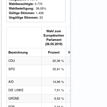
Wahlberechtigte:
3.770
Wahlbeteiligung:
39,05%
Gültige Stimmen:
1.439
Ungültige Stimmen:
33
Wahl zum
Europäischen
Parlament
(26.05.2019)
Bezeichnung
Prozent
Veränderung
CDU
20,36 %
-2,87 %-Pkt.
SPD
33,91 %
-12,15 %-
Pkt.
AfD
14,66 %
7,10 %-Pkt.
DIE LINKE
7,51 %
-1,96 %-Pkt.
GRÜNE
9,52 %
5,70 %-Pkt.
FDP
3,34 %
1,99 %-Pkt.