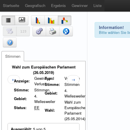
Startseite
Geografisch
Ergebnis
Gewinner
Liste
Information!
Bitte wählen Sie 
Stimmen
Wahl zum Europäischen Parlament
(26.05.2019)
Gewinn und
Typ:
Vergleich
←
→
Anzeige:
Verlust
Stimme:
Stimmen
Stimme:
Stimmen
4.
Gebiet:
4.
Wellesweiler
Gebiet:
Wellesweiler
Wahl zum
Status:
EE
Europäischen
Wahl:
Parlament
(25.05.2014)
Ausgezählt:
5 von 5