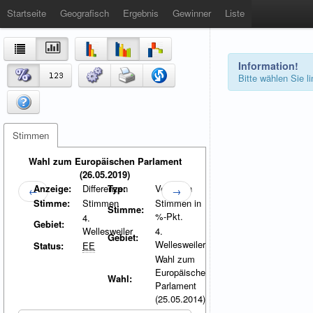
Startseite
Geografisch
Ergebnis
Gewinner
Liste
Information!
Bitte wählen Sie 
Stimmen
Wahl zum Europäischen Parlament
(26.05.2019)
Anzeige:
Differenzen
Typ:
Vergleich
←
→
Stimme:
Stimmen
Stimmen in
Stimme:
%-Pkt.
4.
Gebiet:
Wellesweiler
4.
Gebiet:
Wellesweiler
Status:
EE
Wahl zum
Europäischen
Wahl:
Parlament
(25.05.2014)