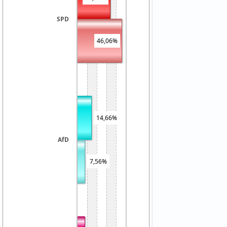
SPD
46,06%
14,66%
AfD
7,56%