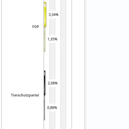
3,34%
FDP
1,35%
2,08%
Tierschutzpartei
0,88%