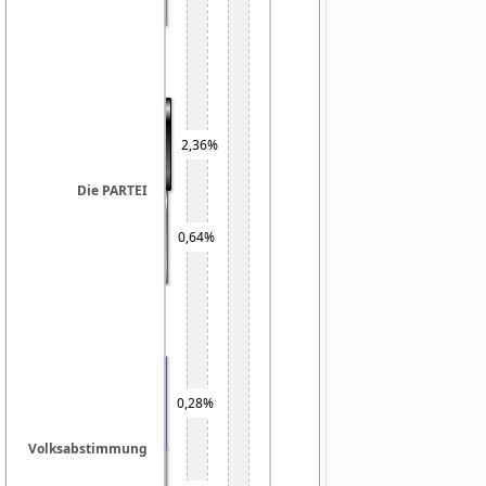
2,36%
Die PARTEI
0,64%
0,28%
Volksabstimmung