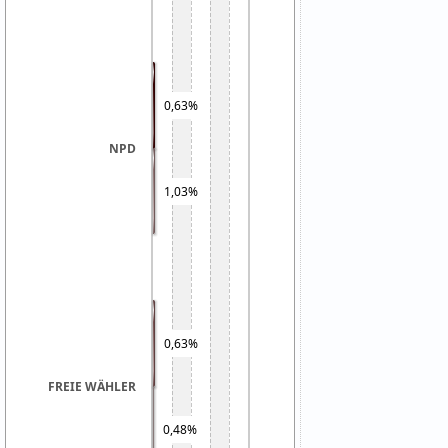
0,63%
NPD
1,03%
0,63%
FREIE WÄHLER
0,48%