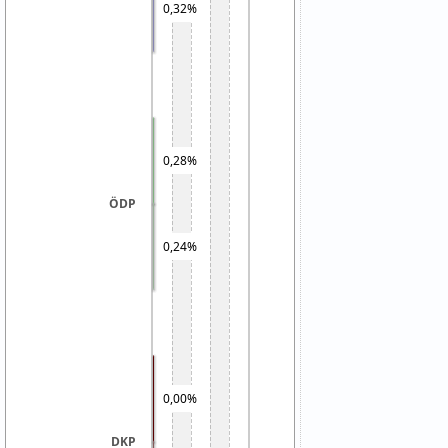
0,32%
0,28%
ÖDP
0,24%
0,00%
DKP